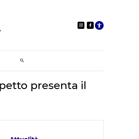
Apri le im
petto presenta il