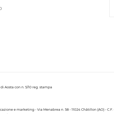
0
di Aosta con n. 5/10 reg. stampa
unicazione e marketing - Via Menabrea n. 58 - 11024 Châtillon (AO) - C.F