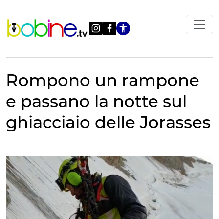
Vai
al
contenuto
Apri le impostazi
Rompono un rampone
e passano la notte sul
ghiacciaio delle Jorasses