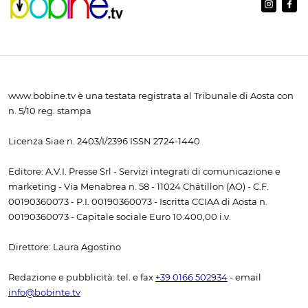
www.bobine.tv è una testata registrata al Tribunale di Aosta con
n. 5/10 reg. stampa
Licenza Siae n. 2403/I/2396 ISSN 2724-1440
Editore: A.V.I. Presse Srl - Servizi integrati di comunicazione e
marketing - Via Menabrea n. 58 - 11024 Châtillon (AO) - C.F.
00190360073 - P.I. 00190360073 - Iscritta CCIAA di Aosta n.
00190360073 - Capitale sociale Euro 10.400,00 i.v.
Direttore: Laura Agostino
Redazione e pubblicità: tel. e fax
+39 0166 502934
- email
info@bobinte.tv