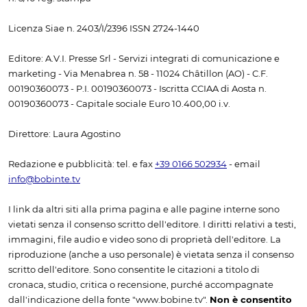
Licenza Siae n. 2403/I/2396 ISSN 2724-1440
Editore: A.V.I. Presse Srl - Servizi integrati di comunicazione e
marketing - Via Menabrea n. 58 - 11024 Châtillon (AO) - C.F.
00190360073 - P.I. 00190360073 - Iscritta CCIAA di Aosta n.
00190360073 - Capitale sociale Euro 10.400,00 i.v.
Direttore: Laura Agostino
Redazione e pubblicità: tel. e fax
+39 0166 502934
- email
info@bobinte.tv
I link da altri siti alla prima pagina e alle pagine interne sono
vietati senza il consenso scritto dell'editore. I diritti relativi a testi,
immagini, file audio e video sono di proprietà dell'editore. La
riproduzione (anche a uso personale) è vietata senza il consenso
scritto dell'editore. Sono consentite le citazioni a titolo di
cronaca, studio, critica o recensione, purché accompagnate
dall'indicazione della fonte "www.bobine.tv".
Non è consentito