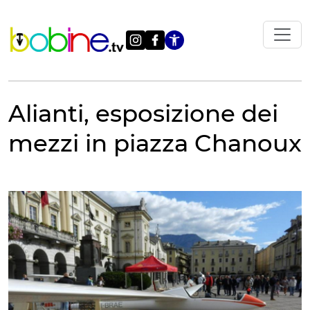
Vai
al
contenuto
Apri le impostazi
Alianti, esposizione dei
mezzi in piazza Chanoux