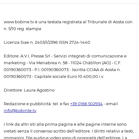
www.bobine.tv è una testata registrata al Tribunale di Aosta con
n. 5/10 reg. stampa
Licenza Siae n. 2403/I/2396 ISSN 2724-1440
Editore: A.V.I. Presse Srl - Servizi integrati di comunicazione e
marketing - Via Menabrea n. 58 - 11024 Châtillon (AO) - C.F.
00190360073 - P.I. 00190360073 - Iscritta CCIAA di Aosta n.
00190360073 - Capitale sociale Euro 10.400,00 i.v.
Direttore: Laura Agostino
Redazione e pubblicità: tel. e fax
+39 0166 502934
- email
info@bobinte.tv
I link da altri siti alla prima pagina e alle pagine interne sono
vietati senza il consenso scritto dell'editore. I diritti relativi a testi,
immagini, file audio e video sono di proprietà dell'editore. La