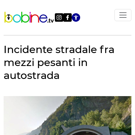
Vai
al
contenuto
Apri le impostazi
Incidente stradale fra
mezzi pesanti in
autostrada