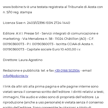
www.bobine.tv è una testata registrata al Tribunale di Aosta con
n. 5/10 reg. stampa
Licenza Siae n. 2403/I/2396 ISSN 2724-1440
Editore: A.V.I. Presse Srl - Servizi integrati di comunicazione e
marketing - Via Menabrea n. 58 - 11024 Châtillon (AO) - C.F.
00190360073 - P.I. 00190360073 - Iscritta CCIAA di Aosta n.
00190360073 - Capitale sociale Euro 10.400,00 i.v.
Direttore: Laura Agostino
Redazione e pubblicità: tel. e fax
+39 0166 502934
- email
info@bobinte.tv
I link da altri siti alla prima pagina e alle pagine interne sono
vietati senza il consenso scritto dell'editore. I diritti relativi a testi,
immagini, file audio e video sono di proprietà dell'editore. La
riproduzione (anche a uso personale) è vietata senza il consenso
scritto dell'editore. Sono consentite le citazioni a titolo di