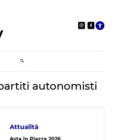
Apri le im
partiti autonomisti
Attualità
Asta in Piazza 2026