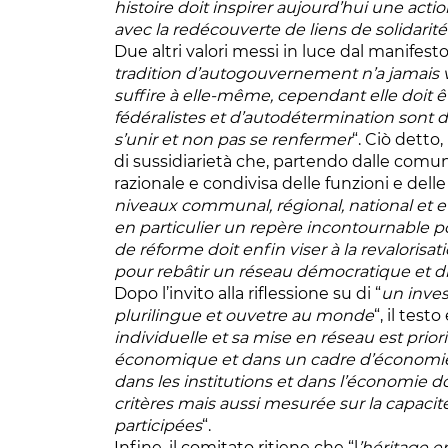
histoire doit inspirer aujourd’hui une act
avec la redécouverte de liens de solidarité 
Due altri valori messi in luce dal manifesto
tradition d’autogouvernement n’a jamais
suffire à elle-même, cependant elle doit êtr
fédéralistes et d’autodétermination sont d
s’unir et non pas se renfermer
“. Ciò detto
di sussidiarietà che, partendo dalle comuni
razionale e condivisa delle funzioni e del
niveaux communal, régional, national et
en particulier un repère incontournable po
de réforme doit enfin viser à la revalorisat
pour rebâtir un réseau démocratique et di
Dopo l’invito alla riflessione su di “
un inves
plurilingue et ouvetre au monde
“, il test
individuelle et sa mise en réseau est priori
économique et dans un cadre d’économie d
dans les institutions et dans l’économie d
critères mais aussi mesurée sur la capacit
participées
“.
Infine, il comitato ritiene che “l
’héritage e