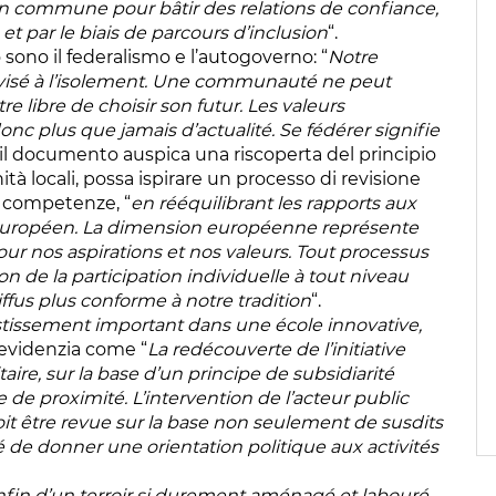
ion commune pour bâtir des relations de confiance,
et par le biais de parcours d’inclusion
“.
 sono il federalismo e l’autogoverno: “
Notre
 visé à l’isolement. Une communauté ne peut
e libre de choisir son futur. Les valeurs
onc plus que jamais d’actualité. Se fédérer signifie
, il documento auspica una riscoperta del principio
tà locali, possa ispirare un processo di revisione
le competenze, “
en rééquilibrant les rapports aux
 européen. La dimension européenne représente
ur nos aspirations et nos valeurs. Tout processus
ion de la participation individuelle à tout niveau
ffus plus conforme à notre tradition
“.
tissement important dans une école innovative,
o evidenzia come “
La redécouverte de l’initiative
taire, sur la base d’un principe de subsidiarité
e proximité. L’intervention de l’acteur public
oit être revue sur la base non seulement de susdits
é de donner une orientation politique aux activités
nfin d’un terroir si durement aménagé et labouré