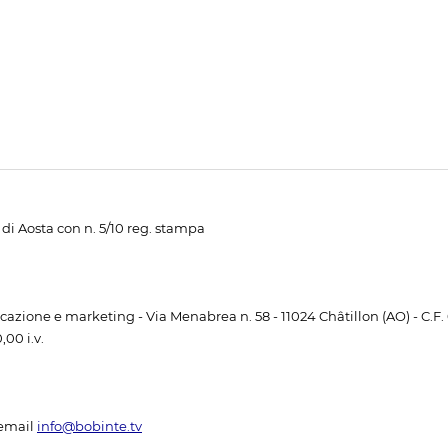
di Aosta con n. 5/10 reg. stampa
unicazione e marketing - Via Menabrea n. 58 - 11024 Châtillon (AO) - C.F
00 i.v.
email
info@bobinte.tv