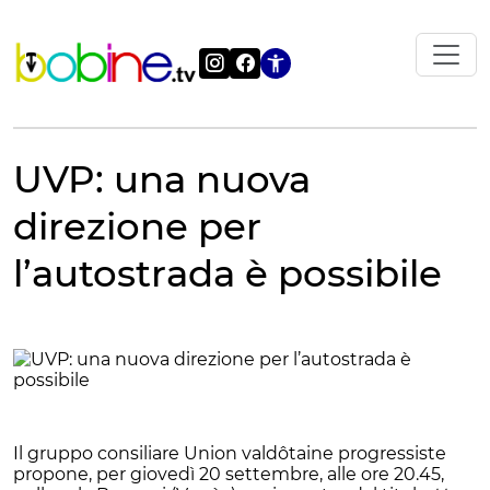
Vai
al
contenuto
Apri le impostazi
UVP: una nuova
direzione per
l’autostrada è possibile
Il gruppo consiliare Union valdôtaine progressiste
propone, per giovedì 20 settembre, alle ore 20.45,