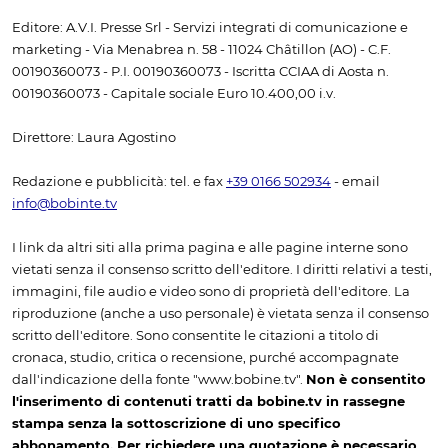
Editore: A.V.I. Presse Srl - Servizi integrati di comunicazione e
marketing - Via Menabrea n. 58 - 11024 Châtillon (AO) - C.F.
00190360073 - P.I. 00190360073 - Iscritta CCIAA di Aosta n.
00190360073 - Capitale sociale Euro 10.400,00 i.v.
Direttore: Laura Agostino
Redazione e pubblicità: tel. e fax
+39 0166 502934
- email
info@bobinte.tv
I link da altri siti alla prima pagina e alle pagine interne sono
vietati senza il consenso scritto dell'editore. I diritti relativi a testi,
immagini, file audio e video sono di proprietà dell'editore. La
riproduzione (anche a uso personale) è vietata senza il consenso
scritto dell'editore. Sono consentite le citazioni a titolo di
cronaca, studio, critica o recensione, purché accompagnate
dall'indicazione della fonte "www.bobine.tv".
Non è consentito
l'inserimento di contenuti tratti da bobine.tv in rassegne
stampa senza la sottoscrizione di uno specifico
abbonamento. Per richiedere una quotazione è necessario