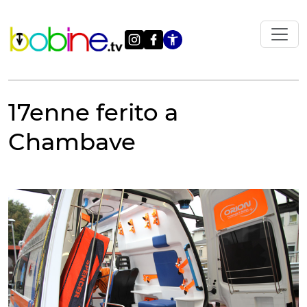
Vai
al
contenuto
Apri le impostazi
17enne ferito a
Chambave