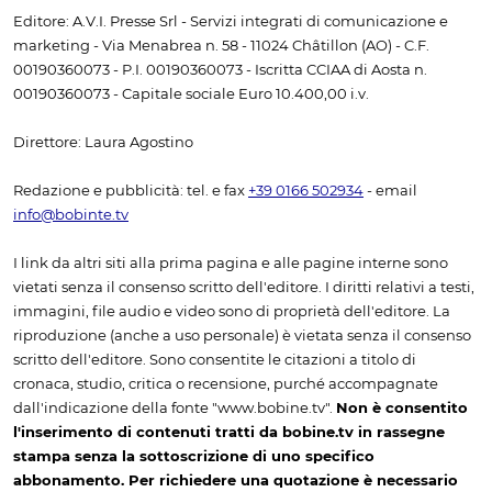
Editore: A.V.I. Presse Srl - Servizi integrati di comunicazione e
marketing - Via Menabrea n. 58 - 11024 Châtillon (AO) - C.F.
00190360073 - P.I. 00190360073 - Iscritta CCIAA di Aosta n.
00190360073 - Capitale sociale Euro 10.400,00 i.v.
Direttore: Laura Agostino
Redazione e pubblicità: tel. e fax
+39 0166 502934
- email
info@bobinte.tv
I link da altri siti alla prima pagina e alle pagine interne sono
vietati senza il consenso scritto dell'editore. I diritti relativi a testi,
immagini, file audio e video sono di proprietà dell'editore. La
riproduzione (anche a uso personale) è vietata senza il consenso
scritto dell'editore. Sono consentite le citazioni a titolo di
cronaca, studio, critica o recensione, purché accompagnate
dall'indicazione della fonte "www.bobine.tv".
Non è consentito
l'inserimento di contenuti tratti da bobine.tv in rassegne
stampa senza la sottoscrizione di uno specifico
abbonamento. Per richiedere una quotazione è necessario