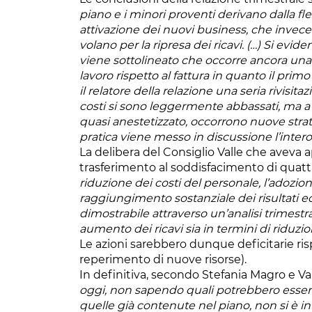
piano e i minori proventi derivano dalla fle
attivazione dei nuovi business, che invec
volano per la ripresa dei ricavi. (…) Si evi
viene sottolineato che occorre ancora una 
lavoro rispetto al fattura in quanto il pri
il relatore della relazione una seria rivisita
costi si sono leggermente abbassati, ma a f
quasi anestetizzato, occorrono nuove strate
pratica viene messo in discussione l’inte
La delibera del Consiglio Valle che aveva a
trasferimento al soddisfacimento di quattr
riduzione dei costi del personale, l’adozi
raggiungimento sostanziale dei risultati ec
dimostrabile attraverso un’analisi trimestra
aumento dei ricavi sia in termini di riduzio
Le azioni sarebbero dunque deficitarie risp
reperimento di nuove risorse).
In definitiva, secondo Stefania Magro e Val
oggi, non sapendo quali potrebbero essere 
quelle già contenute nel piano, non si è in