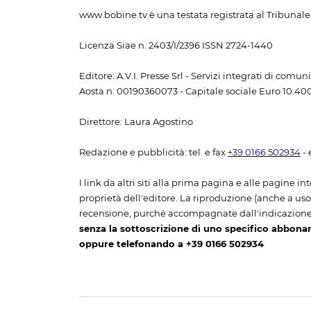
www.bobine.tv è una testata registrata al Tribunale 
Licenza Siae n. 2403/I/2396 ISSN 2724-1440
Editore: A.V.I. Presse Srl - Servizi integrati di com
Aosta n. 00190360073 - Capitale sociale Euro 10.400,
Direttore: Laura Agostino
Redazione e pubblicità: tel. e fax
+39 0166 502934
- 
I link da altri siti alla prima pagina e alle pagine int
proprietà dell'editore. La riproduzione (anche a uso p
recensione, purché accompagnate dall'indicazione
senza la sottoscrizione di uno specifico abbona
oppure telefonando a +39 0166 502934