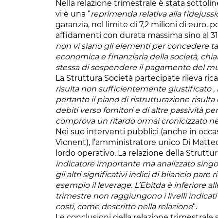
Nella relazione trimestrale è stata sottoline
vi è una “
reprimenda relativa alla fidejussio
garanzia, nel limite di 7,2 milioni di euro,
affidamenti con durata massima sino al 31 
non vi siano gli elementi per concedere ta
economica e finanziaria della società, chi
stessa di sospendere il pagamento del m
La Struttura Società partecipate rileva ricavi
risulta non sufficientemente giustificato , 
pertanto il piano di ristrutturazione risulta 
debiti verso fornitori e di altre passività p
comprova un ritardo ormai cronicizzato n
Nei suo interventi pubblici (anche in occa
Vicnent), l’amministratore unico Di Matteo
lordo operativo. La relazione della Struttur
indicatore importante ma analizzato sing
gli altri significativi indici di bilancio pa
esempio il leverage. L’Ebitda è inferiore al
trimestre non raggiungono i livelli indicat
costi, come descritto nella relazione
“.
Le conclusioni della relazione trimestrale 