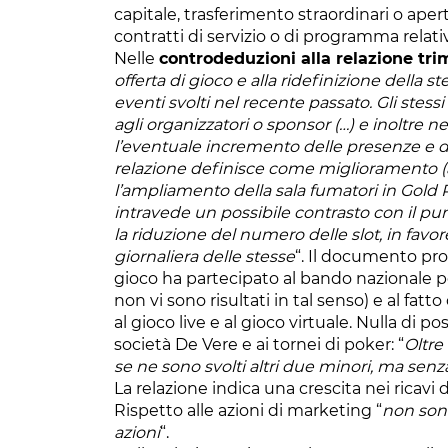
capitale, trasferimento straordinari o ap
contratti di servizio o di programma relati
Nelle
controdeduzioni alla relazione tri
offerta di gioco e alla ridefinizione della
eventi svolti nel recente passato. Gli stessi
agli organizzatori o sponsor (…) e inoltre 
l’eventuale incremento delle presenze e dei
relazione definisce come miglioramento (a
l’ampliamento della sala fumatori in Gold 
intravede un possibile contrasto con il pun
la riduzione del numero delle slot, in favo
giornaliera delle stesse
“. Il documento pro
gioco ha partecipato al bando nazionale p
non vi sono risultati in tal senso) e al fa
al gioco live e al gioco virtuale. Nulla di po
società De Vere e ai tornei di poker: “
Oltre
se ne sono svolti altri due minori, ma senz
La relazione indica una crescita nei ricavi de
Rispetto alle azioni di marketing “
non sono 
azioni
“.