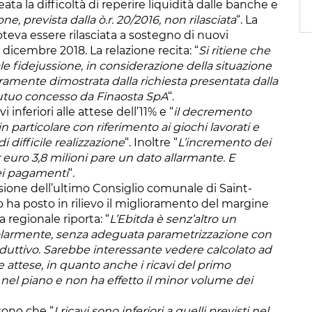
ata la difficoltà di reperire liquidità dalle banche e
ne, prevista dalla ò.r. 20/2016, non rilasciata
“. La
 poteva essere rilasciata a sostegno di nuovi
dicembre 2018. La relazione recita: “
Si ritiene che
le fidejussione, in considerazione della situazione
aramente dimostrata dalla richiesta presentata dalla
utuo concesso da Finaosta SpA
“.
 inferiori alle attese dell’11% e “
il decremento
in particolare con riferimento ai giochi lavorati e
di difficile realizzazione
“. Inoltre “
L’incremento dei
er euro 3,8 milioni pare un dato allarmante. E
ei pagamenti
“.
sione dell’ultimo Consiglio comunale di Saint-
 ha posto in rilievo il miglioramento del margine
a regionale riporta: “
L’Ebitda è senz’altro un
olarmente, senza adeguata parametrizzazione con
re riduttivo. Sarebbe interessante vedere calcolato ad
le attese, in quanto anche i ricavi del primo
i nel piano e non ha effetto il minor volume dei
sono che “
I ricavi sono inferiori a quelli previsti nel