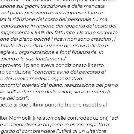
ssione sui giochi tradizionali e dalla mancata
e nel piano parevano dover rappresentare un
denza la riduzione del costo del personale (…) ma
contrazione in ragione del rapporto del costo del
mo rappresenta il 64% del fatturato. Occorre secondo
zione del piano poiché i ricavi non sono cresciuti , i
ronte di una diminuzione dei ricavi l’effetto è
gie su organizzazione e fonti finanziarie. In
ro piano e le sue fondamenta
“.
pprovato il piano aveva condizionato il terzo
o condizioni: “
concreto avvio del percorso di
one del nuovo modello organizzativo,
onomici previsti dal piano, realizzazione del piano,
le sull’andamento delle azioni, sia in termini di
ne dei costi
“.
etto ai due ultimi punti (oltre che rispetto al
ter Mombelli (i relatori delle controdeduzioni) “
ad
le azioni diverse da porre in essere rispetto a
 grado di comprendere l’utilità di un ulteriore