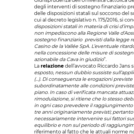
Giurisprudenza dell’Università cattolica del
degli interventi di sostegno finanziario pr
delle disposizioni statali sul soccorso del 
cui al decreto legislativo n. 175/2016, si 
disposizioni statali in materia di crisi d’i
non impediscono alla Regione Valle d’Aosta
sostegno finanziario previsti dalla legge re
Casino de la Vallée SpA. L’eventuale ritar
nella concessione delle misure di sosteg
azionabile da Cava in giudizio
“.
La
relazione
dell’avvocato Riccardo Jans s
esposto, nessun dubbio sussiste sull’applic
(…). Di conseguenza le erogazioni previste 
subordinatamente alle condizioni previste da
piano. In caso di verificata mancata attua
rimodulazione, si ritiene che lo stesso de
in ogni caso prevedere il raggiungimento d
tre anni originariamente previsti; pertant
necessariamente intervenire sui fattori sus
equilibrio e non sul periodo di raggiungi
riferimento al fatto che le attuali norme 