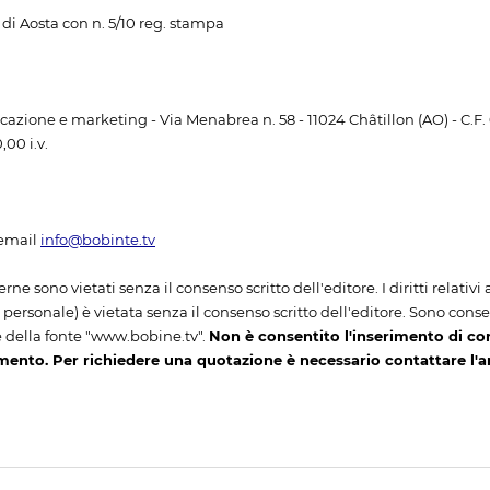
di Aosta con n. 5/10 reg. stampa
unicazione e marketing - Via Menabrea n. 58 - 11024 Châtillon (AO) - C.F
00 i.v.
email
info@bobinte.tv
erne sono vietati senza il consenso scritto dell'editore. I diritti relativ
ersonale) è vietata senza il consenso scritto dell'editore. Sono consenti
 della fonte "www.bobine.tv".
Non è consentito l'inserimento di co
mento. Per richiedere una quotazione è necessario contattare l'