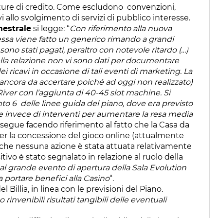
erture di credito. Come escludono convenzioni,
vi allo svolgimento di servizi di pubblico interesse.
mestrale
si legge: “
Con riferimento alla nuova
 stessa viene fatto un generico rimando a grandi
 sono stati pagati, peraltro con notevole ritardo (…)
nella relazione non vi sono dati per documentare
 ricavi in occasione di tali eventi di marketing. La
ncora da accertare poiché ad oggi non realizzato)
River con l’aggiunta di 40-45 slot machine. Si
to 6 delle linee guida del piano, dove era previsto
re invece di interventi per aumentare la resa media
segue facendo riferimento al fatto che la Casa da
er la concessione del gioco online (attualmente
tto che nessuna azione è stata attuata relativamente
sitivo è stato segnalato in relazione al ruolo della
 al grande evento di apertura della Sala Evolution
a portare benefici alla Casino
“.
l Billia, in linea con le previsioni del Piano.
rinvenibili risultati tangibili delle eventuali