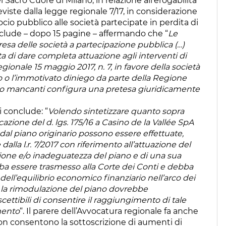
 Sacro Cuore di Milano, in relazione all’erogabilità
eviste dalla legge regionale 7/17, in considerazione
socio pubblico alle società partecipate in perdita di
conclude – dopo 15 pagine – affermando che “
Le
mpresa delle società a partecipazione pubblica (…)
 di dare completa attuazione agli interventi di
gionale 15 maggio 2017, n. 7, in favore della società
do o l’immotivato diniego da parte della Regione
no mancanti configura una pretesa giuridicamente
i conclude: “
Volendo sintetizzare quanto sopra
azione del d. lgs. 175/16 a Casino de la Vallée SpA
dal piano originario possono essere effettuate,
lla l.r. 7/2017 con riferimento all’attuazione del
zione e/o inadeguatezza del piano e di una sua
bba essere trasmesso alla Corte dei Conti e debba
ell’equilibrio economico finanziario nell’arco dei
o la rimodulazione del piano dovrebbe
cettibili di consentire il raggiungimento di tale
mento
“. Il parere dell’Avvocatura regionale fa anche
non consentono la sottoscrizione di aumenti di