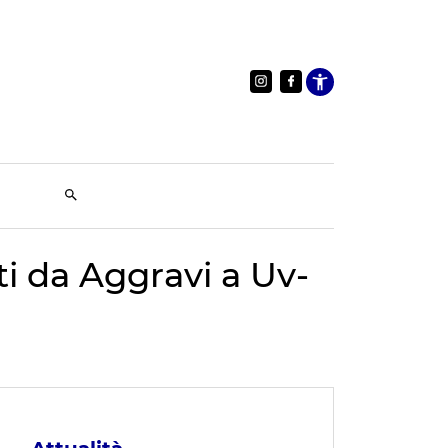
Apri le im
i da Aggravi a Uv-