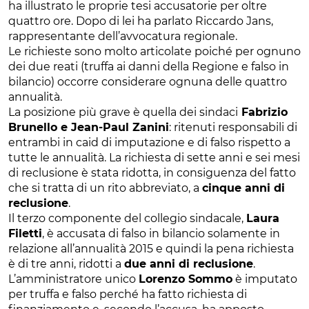
ha illustrato le proprie tesi accusatorie per oltre
quattro ore. Dopo di lei ha parlato Riccardo Jans,
rappresentante dell’avvocatura regionale.
Le richieste sono molto articolate poiché per ognuno
dei due reati (truffa ai danni della Regione e falso in
bilancio) occorre considerare ognuna delle quattro
annualità.
La posizione più grave è quella dei sindaci
Fabrizio
Brunello e Jean-Paul Zanini
: ritenuti responsabili di
entrambi in caid di imputazione e di falso rispetto a
tutte le annualità. La richiesta di sette anni e sei mesi
di reclusione è stata ridotta, in consiguenza del fatto
che si tratta di un rito abbreviato, a
cinque anni di
reclusione
.
Il terzo componente del collegio sindacale,
Laura
Filetti
, è accusata di falso in bilancio solamente in
relazione all’annualità 2015 e quindi la pena richiesta
è di tre anni, ridotti a
due anni di reclusione
.
L’amministratore unico
Lorenzo Sommo
è imputato
per truffa e falso perché ha fatto richiesta di