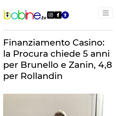
Vai
al
contenuto
Apri le impostazi
Finanziamento Casino:
la Procura chiede 5 anni
per Brunello e Zanin, 4,8
per Rollandin