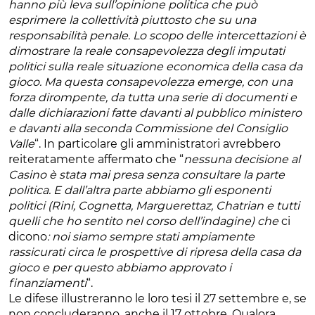
hanno più leva sull’opinione politica che può
esprimere la collettività piuttosto che su una
responsabilità penale. Lo scopo delle intercettazioni è
dimostrare la reale consapevolezza degli imputati
politici sulla reale situazione economica della casa da
gioco. Ma questa consapevolezza emerge, con una
forza dirompente, da tutta una serie di documenti e
dalle dichiarazioni fatte davanti al pubblico ministero
e davanti alla seconda Commissione del Consiglio
Valle
“. In particolare gli amministratori avrebbero
reiteratamente affermato che “
nessuna decisione al
Casino è stata mai presa senza consultare la parte
politica. E dall’altra parte abbiamo gli esponenti
politici (Rini, Cognetta, Marguerettaz, Chatrian e tutti
quelli che ho sentito nel corso dell’indagine) che
ci
dicono
: noi siamo sempre stati ampiamente
rassicurati circa le prospettive di ripresa della casa da
gioco e per questo abbiamo approvato i
finanziamenti
“.
Le difese illustreranno le loro tesi il 27 settembre e, se
non concluderanno, anche il 17 ottobre. Qualora