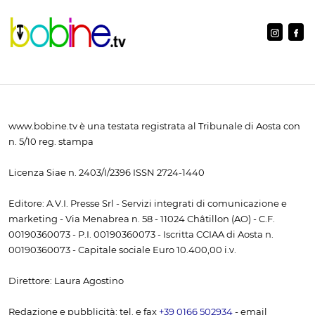
www.bobine.tv è una testata registrata al Tribunale di Aosta con
n. 5/10 reg. stampa
Licenza Siae n. 2403/I/2396 ISSN 2724-1440
Editore: A.V.I. Presse Srl - Servizi integrati di comunicazione e
marketing - Via Menabrea n. 58 - 11024 Châtillon (AO) - C.F.
00190360073 - P.I. 00190360073 - Iscritta CCIAA di Aosta n.
00190360073 - Capitale sociale Euro 10.400,00 i.v.
Direttore: Laura Agostino
Redazione e pubblicità: tel. e fax
+39 0166 502934
- email