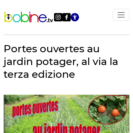
Vai
al
contenuto
Apri le impostazi
Portes ouvertes au
jardin potager, al via la
terza edizione