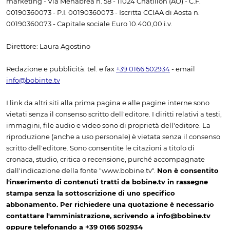
marketing - Via Menabrea n. 58 - 11024 Châtillon (AO) - C.F.
00190360073 - P.I. 00190360073 - Iscritta CCIAA di Aosta n.
00190360073 - Capitale sociale Euro 10.400,00 i.v.
Direttore: Laura Agostino
Redazione e pubblicità: tel. e fax
+39 0166 502934
- email
info@bobinte.tv
I link da altri siti alla prima pagina e alle pagine interne sono
vietati senza il consenso scritto dell'editore. I diritti relativi a testi,
immagini, file audio e video sono di proprietà dell'editore. La
riproduzione (anche a uso personale) è vietata senza il consenso
scritto dell'editore. Sono consentite le citazioni a titolo di
cronaca, studio, critica o recensione, purché accompagnate
dall'indicazione della fonte "www.bobine.tv".
Non è consentito
l'inserimento di contenuti tratti da bobine.tv in rassegne
stampa senza la sottoscrizione di uno specifico
abbonamento. Per richiedere una quotazione è necessario
contattare l'amministrazione, scrivendo a info@bobine.tv
oppure telefonando a +39 0166 502934