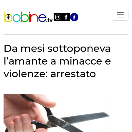
Vai
al
contenuto
Apri le impostazi
Da mesi sottoponeva
l’amante a minacce e
violenze: arrestato