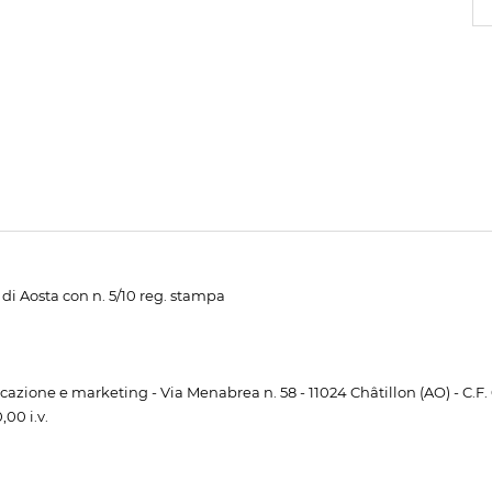
di Aosta con n. 5/10 reg. stampa
unicazione e marketing - Via Menabrea n. 58 - 11024 Châtillon (AO) - C.F
00 i.v.