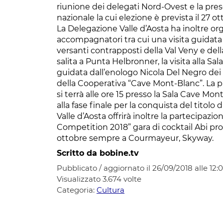
riunione dei delegati Nord-Ovest e la presen
nazionale la cui elezione è prevista il 27 ot
La Delegazione Valle d’Aosta ha inoltre org
accompagnatori tra cui una visita guidata 
versanti contrapposti della Val Veny e della 
salita a Punta Helbronner, la visita alla Sal
guidata dall’enologo Nicola Del Negro dei
della Cooperativa “Cave Mont-Blanc”. La pre
si terrà alle ore 15 presso la Sala Cave Mon
alla fase finale per la conquista del titolo
Valle d’Aosta offrirà inoltre la partecipazio
Competition 2018” gara di cocktail Abi prof
ottobre sempre a Courmayeur, Skyway.
Scritto da bobine.tv
Pubblicato / aggiornato il 26/09/2018 alle 12:
Visualizzato
3.674
volte
Categoria:
Cultura