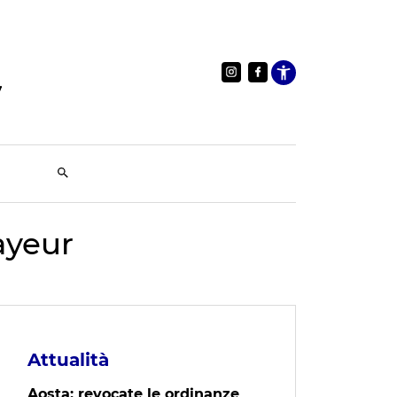
Apri le im
ayeur
Attualità
Aosta: revocate le ordinanze