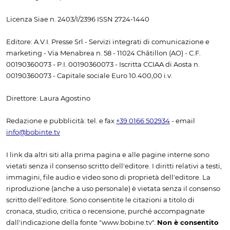
Licenza Siae n. 2403/I/2396 ISSN 2724-1440
Editore: A.V.I. Presse Srl - Servizi integrati di comunicazione e
marketing - Via Menabrea n. 58 - 11024 Châtillon (AO) - C.F.
00190360073 - P.I. 00190360073 - Iscritta CCIAA di Aosta n.
00190360073 - Capitale sociale Euro 10.400,00 i.v.
Direttore: Laura Agostino
Redazione e pubblicità: tel. e fax
+39 0166 502934
- email
info@bobinte.tv
I link da altri siti alla prima pagina e alle pagine interne sono
vietati senza il consenso scritto dell'editore. I diritti relativi a testi,
immagini, file audio e video sono di proprietà dell'editore. La
riproduzione (anche a uso personale) è vietata senza il consenso
scritto dell'editore. Sono consentite le citazioni a titolo di
cronaca, studio, critica o recensione, purché accompagnate
dall'indicazione della fonte "www.bobine.tv".
Non è consentito