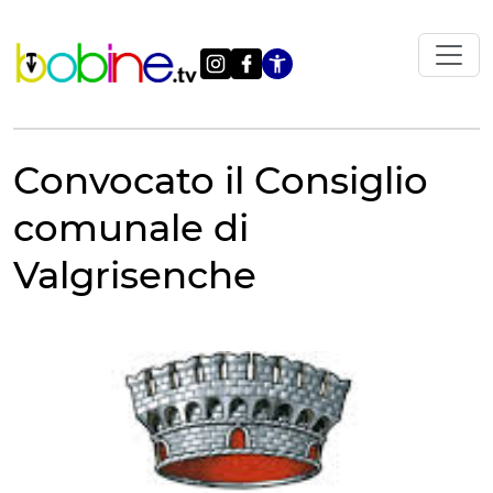
Vai
al
contenuto
Apri le impostazi
Convocato il Consiglio
comunale di
Valgrisenche