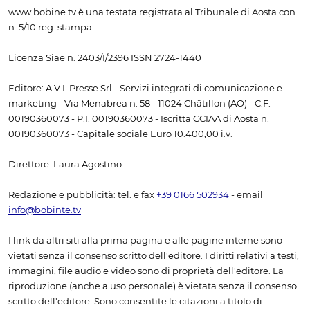
www.bobine.tv è una testata registrata al Tribunale di Aosta con
n. 5/10 reg. stampa
Licenza Siae n. 2403/I/2396 ISSN 2724-1440
Editore: A.V.I. Presse Srl - Servizi integrati di comunicazione e
marketing - Via Menabrea n. 58 - 11024 Châtillon (AO) - C.F.
00190360073 - P.I. 00190360073 - Iscritta CCIAA di Aosta n.
00190360073 - Capitale sociale Euro 10.400,00 i.v.
Direttore: Laura Agostino
Redazione e pubblicità: tel. e fax
+39 0166 502934
- email
info@bobinte.tv
I link da altri siti alla prima pagina e alle pagine interne sono
vietati senza il consenso scritto dell'editore. I diritti relativi a testi,
immagini, file audio e video sono di proprietà dell'editore. La
riproduzione (anche a uso personale) è vietata senza il consenso
scritto dell'editore. Sono consentite le citazioni a titolo di