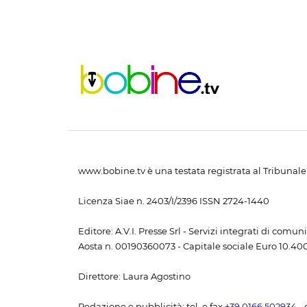
www.bobine.tv è una testata registrata al Tribunale 
Licenza Siae n. 2403/I/2396 ISSN 2724-1440
Editore: A.V.I. Presse Srl - Servizi integrati di com
Aosta n. 00190360073 - Capitale sociale Euro 10.400,
Direttore: Laura Agostino
Redazione e pubblicità: tel. e fax
+39 0166 502934
- 