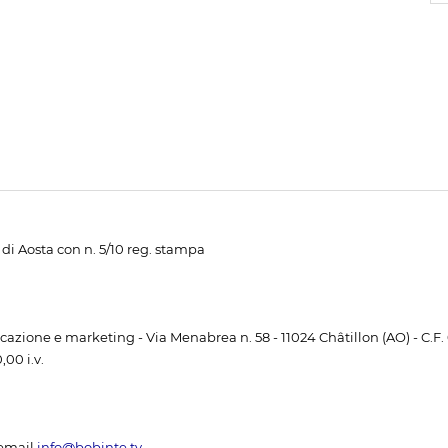
di Aosta con n. 5/10 reg. stampa
unicazione e marketing - Via Menabrea n. 58 - 11024 Châtillon (AO) - C.F
00 i.v.
email
info@bobinte.tv