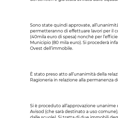
Sono state quindi approvate, all’unanimità,
permetteranno di effettuare lavori per il c
(40mila euro di spesa) nonché per l’effici
Municipio (80 mila euro). Si procederà infa
Ovest dell’immobile.
È stato preso atto all’unanimità della rela
Ragioneria in relazione alla permanenza deg
Si è proceduto all’approvazione unanime del
Avisod (che sarà destinato a uso comune), l
dalle scuole). Si tratta di due immobili dema