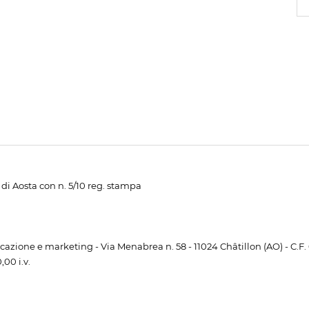
di Aosta con n. 5/10 reg. stampa
unicazione e marketing - Via Menabrea n. 58 - 11024 Châtillon (AO) - C.F
00 i.v.