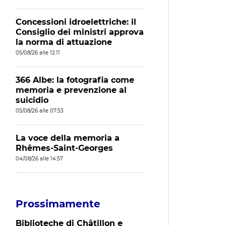
Concessioni idroelettriche: il
Consiglio dei ministri approva
la norma di attuazione
05/08/26 alle 12:11
366 Albe: la fotografia come
memoria e prevenzione al
suicidio
05/08/26 alle 07:53
La voce della memoria a
Rhêmes-Saint-Georges
04/08/26 alle 14:57
Prossimamente
Biblioteche di Châtillon e