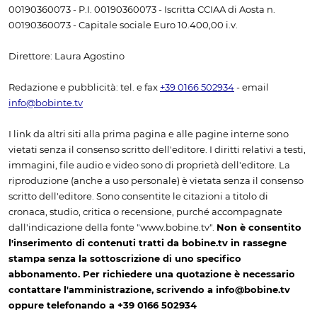
00190360073 - P.I. 00190360073 - Iscritta CCIAA di Aosta n.
00190360073 - Capitale sociale Euro 10.400,00 i.v.
Direttore: Laura Agostino
Redazione e pubblicità: tel. e fax
+39 0166 502934
- email
info@bobinte.tv
I link da altri siti alla prima pagina e alle pagine interne sono
vietati senza il consenso scritto dell'editore. I diritti relativi a testi,
immagini, file audio e video sono di proprietà dell'editore. La
riproduzione (anche a uso personale) è vietata senza il consenso
scritto dell'editore. Sono consentite le citazioni a titolo di
cronaca, studio, critica o recensione, purché accompagnate
dall'indicazione della fonte "www.bobine.tv".
Non è consentito
l'inserimento di contenuti tratti da bobine.tv in rassegne
stampa senza la sottoscrizione di uno specifico
abbonamento. Per richiedere una quotazione è necessario
contattare l'amministrazione, scrivendo a info@bobine.tv
oppure telefonando a +39 0166 502934