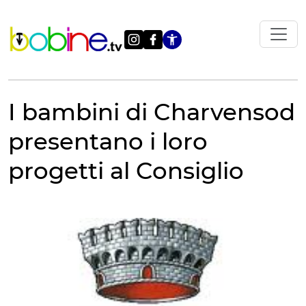
Vai
al
contenuto
Apri le impostazi
I bambini di Charvensod
presentano i loro
progetti al Consiglio