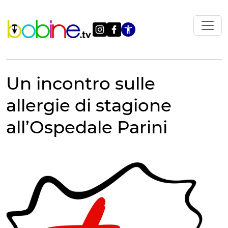
Vai
al
contenuto
Apri le impostazi
Un incontro sulle
allergie di stagione
all’Ospedale Parini