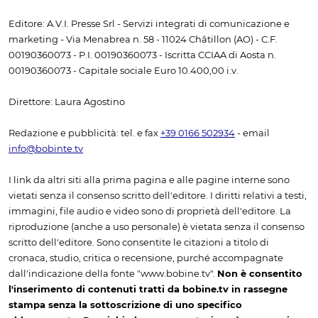
Editore: A.V.I. Presse Srl - Servizi integrati di comunicazione e
marketing - Via Menabrea n. 58 - 11024 Châtillon (AO) - C.F.
00190360073 - P.I. 00190360073 - Iscritta CCIAA di Aosta n.
00190360073 - Capitale sociale Euro 10.400,00 i.v.
Direttore: Laura Agostino
Redazione e pubblicità: tel. e fax
+39 0166 502934
- email
info@bobinte.tv
I link da altri siti alla prima pagina e alle pagine interne sono
vietati senza il consenso scritto dell'editore. I diritti relativi a testi,
immagini, file audio e video sono di proprietà dell'editore. La
riproduzione (anche a uso personale) è vietata senza il consenso
scritto dell'editore. Sono consentite le citazioni a titolo di
cronaca, studio, critica o recensione, purché accompagnate
dall'indicazione della fonte "www.bobine.tv".
Non è consentito
l'inserimento di contenuti tratti da bobine.tv in rassegne
stampa senza la sottoscrizione di uno specifico