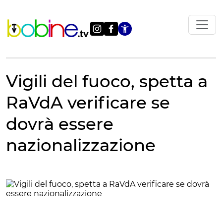
Vai
al
contenuto
Apri le impostazi
Vigili del fuoco, spetta a
RaVdA verificare se
dovrà essere
nazionalizzazione