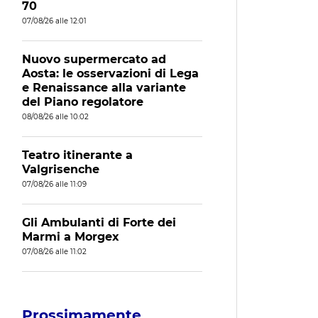
70
07/08/26 alle 12:01
Nuovo supermercato ad
Aosta: le osservazioni di Lega
e Renaissance alla variante
del Piano regolatore
08/08/26 alle 10:02
Teatro itinerante a
Valgrisenche
07/08/26 alle 11:09
Gli Ambulanti di Forte dei
Marmi a Morgex
07/08/26 alle 11:02
Prossimamente