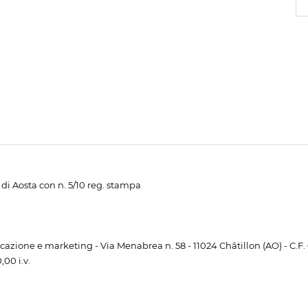
di Aosta con n. 5/10 reg. stampa
unicazione e marketing - Via Menabrea n. 58 - 11024 Châtillon (AO) - C.F
00 i.v.