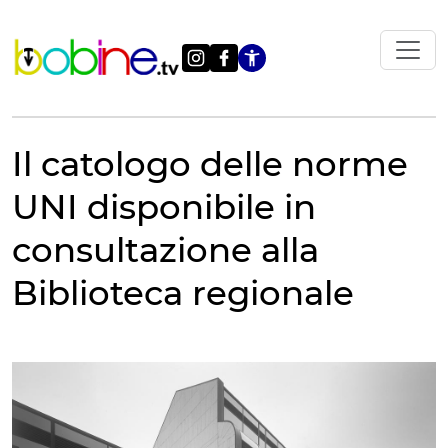
Vai
al
contenuto
Apri le impostazi
Il catologo delle norme
UNI disponibile in
consultazione alla
Biblioteca regionale