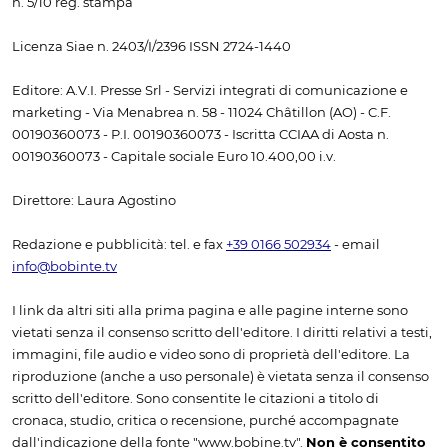
n. 5/10 reg. stampa
Licenza Siae n. 2403/I/2396 ISSN 2724-1440
Editore: A.V.I. Presse Srl - Servizi integrati di comunicazione e
marketing - Via Menabrea n. 58 - 11024 Châtillon (AO) - C.F.
00190360073 - P.I. 00190360073 - Iscritta CCIAA di Aosta n.
00190360073 - Capitale sociale Euro 10.400,00 i.v.
Direttore: Laura Agostino
Redazione e pubblicità: tel. e fax
+39 0166 502934
- email
info@bobinte.tv
I link da altri siti alla prima pagina e alle pagine interne sono
vietati senza il consenso scritto dell'editore. I diritti relativi a testi,
immagini, file audio e video sono di proprietà dell'editore. La
riproduzione (anche a uso personale) è vietata senza il consenso
scritto dell'editore. Sono consentite le citazioni a titolo di
cronaca, studio, critica o recensione, purché accompagnate
dall'indicazione della fonte "www.bobine.tv".
Non è consentito