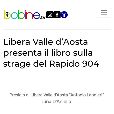
Vai
al
contenuto
Apri le impostazi
Libera Valle d’Aosta
presenta il libro sulla
strage del Rapido 904