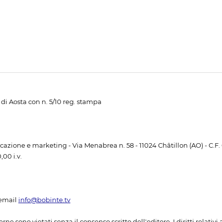
di Aosta con n. 5/10 reg. stampa
unicazione e marketing - Via Menabrea n. 58 - 11024 Châtillon (AO) - C.F
00 i.v.
email
info@bobinte.tv
erne sono vietati senza il consenso scritto dell'editore. I diritti relativ