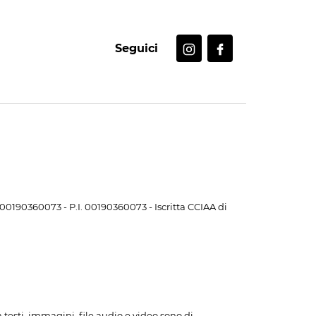
Seguici
. 00190360073 - P.I. 00190360073 - Iscritta CCIAA di
i a testi, immagini, file audio e video sono di