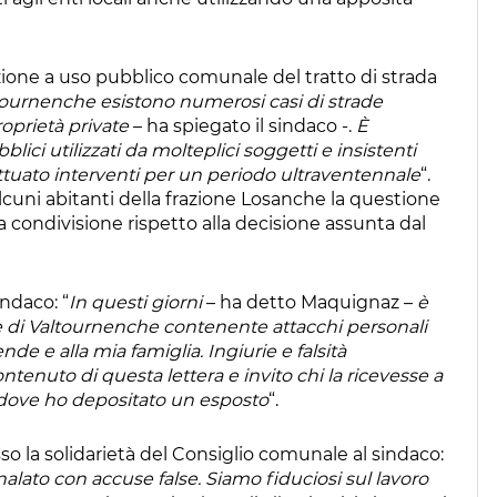
azione a uso pubblico comunale del tratto di strada
ournenche esistono numerosi casi di strade
roprietà private
– ha spiegato il sindaco -.
È
ici utilizzati da molteplici soggetti e insistenti
fettuato interventi per un periodo ultraventennale
“.
 alcuni abitanti della frazione Losanche la questione
a condivisione rispetto alla decisione assunta dal
ndaco: “
In questi giorni
– ha detto Maquignaz –
è
ne di Valtournenche contenente attacchi personali
nde e alla mia famiglia. Ingiurie e falsità
ntenuto di questa lettera e invito chi la ricevesse a
 dove ho depositato un esposto
“.
o la solidarietà del Consiglio comunale al sindaco:
ato con accuse false. Siamo fiduciosi sul lavoro