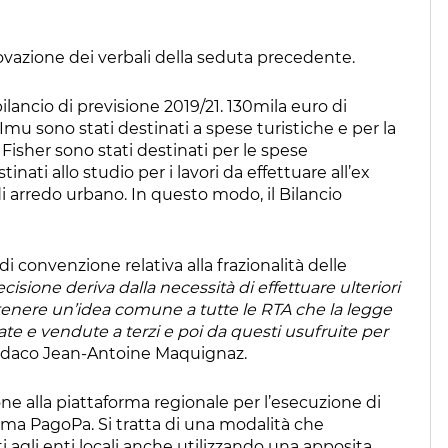
rovazione dei verbali della seduta precedente.
 bilancio di previsione 2019/21. 130mila euro di
u sono stati destinati a spese turistiche e per la
Fisher sono stati destinati per le spese
inati allo studio per i lavori da effettuare all’ex
arredo urbano. In questo modo, il Bilancio
di convenzione relativa alla frazionalità delle
isione deriva dalla necessità di effettuare ulteriori
nere un’idea comune a tutte le RTA che la legge
e e vendute a terzi e poi da questi usufruite per
sindaco Jean-Antoine Maquignaz.
one alla piattaforma regionale per l’esecuzione di
ema PagoPa. Si tratta di una modalità che
i agli enti locali anche utilizzando una apposita