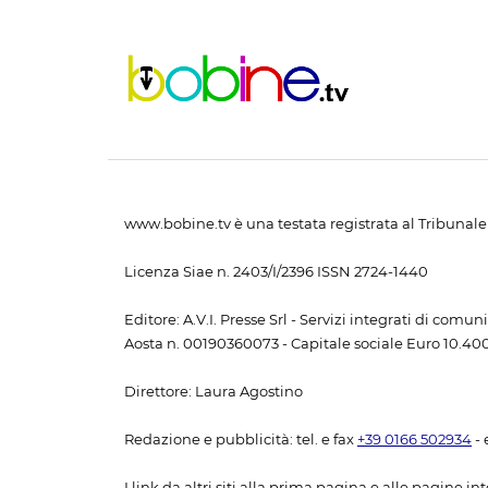
www.bobine.tv è una testata registrata al Tribunale 
Licenza Siae n. 2403/I/2396 ISSN 2724-1440
Editore: A.V.I. Presse Srl - Servizi integrati di com
Aosta n. 00190360073 - Capitale sociale Euro 10.400,
Direttore: Laura Agostino
Redazione e pubblicità: tel. e fax
+39 0166 502934
- 
I link da altri siti alla prima pagina e alle pagine int