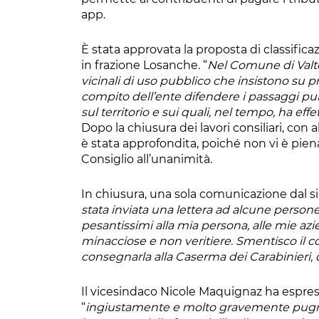
app.
È stata approvata la proposta di classific
in frazione Losanche. “
Nel Comune di Valt
vicinali di uso pubblico che insistono su p
compito dell’ente difendere i passaggi pubbl
sul territorio e sui quali, nel tempo, ha ef
Dopo la chiusura dei lavori consiliari, con
è stata approfondita, poiché non vi è pien
Consiglio all’unanimità.
In chiusura, una sola comunicazione dal si
stata inviata una lettera ad alcune perso
pesantissimi alla mia persona, alle mie azie
minacciose e non veritiere. Smentisco il co
consegnarla alla Caserma dei Carabinieri,
Il vicesindaco Nicole Maquignaz ha espress
“
ingiustamente e molto gravemente pugnal