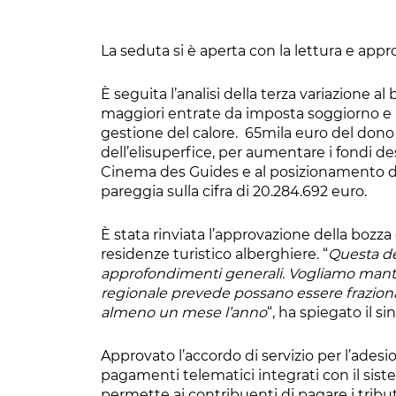
La seduta si è aperta con la lettura e app
È seguita l’analisi della terza variazione al
maggiori entrate da imposta soggiorno e Im
gestione del calore.
65mila euro del dono 
dell’elisuperfice, per aumentare i fondi dest
Cinema des Guides e al posizionamento di 
pareggia sulla cifra di 20.284.692 euro.
È stata rinviata l’approvazione della bozza 
residenze turistico alberghiere. “
Questa dec
approfondimenti generali. Vogliamo mante
regionale prevede possano essere frazionat
almeno un mese l’anno
“, ha spiegato il 
Approvato l’accordo di servizio per l’adesi
pagamenti telematici integrati con il sist
permette ai contribuenti di pagare i tribut