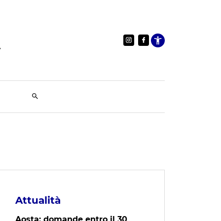
Apri le im
Attualità
Aosta: domande entro il 30