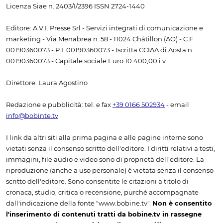
Licenza Siae n. 2403/I/2396 ISSN 2724-1440
Editore: A.V.I. Presse Srl - Servizi integrati di comunicazione e
marketing - Via Menabrea n. 58 - 11024 Châtillon (AO) - C.F.
00190360073 - P.I. 00190360073 - Iscritta CCIAA di Aosta n.
00190360073 - Capitale sociale Euro 10.400,00 i.v.
Direttore: Laura Agostino
Redazione e pubblicità: tel. e fax
+39 0166 502934
- email
info@bobinte.tv
I link da altri siti alla prima pagina e alle pagine interne sono
vietati senza il consenso scritto dell'editore. I diritti relativi a testi,
immagini, file audio e video sono di proprietà dell'editore. La
riproduzione (anche a uso personale) è vietata senza il consenso
scritto dell'editore. Sono consentite le citazioni a titolo di
cronaca, studio, critica o recensione, purché accompagnate
dall'indicazione della fonte "www.bobine.tv".
Non è consentito
l'inserimento di contenuti tratti da bobine.tv in rassegne