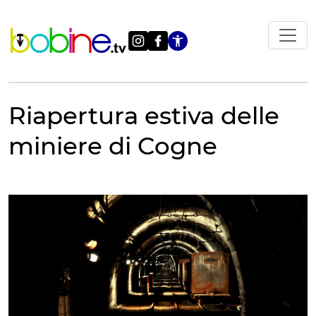
Vai
al
contenuto
Apri le impostazi
Riapertura estiva delle
miniere di Cogne