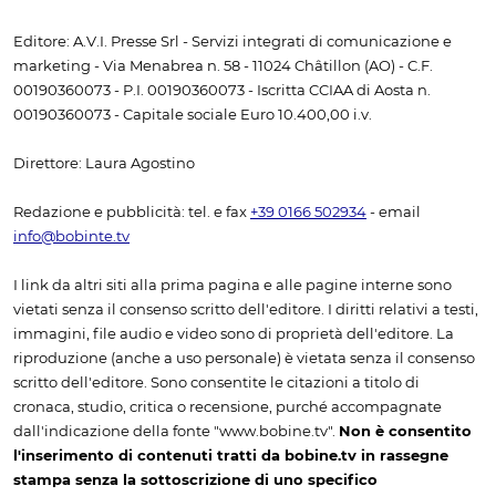
Editore: A.V.I. Presse Srl - Servizi integrati di comunicazione e
marketing - Via Menabrea n. 58 - 11024 Châtillon (AO) - C.F.
00190360073 - P.I. 00190360073 - Iscritta CCIAA di Aosta n.
00190360073 - Capitale sociale Euro 10.400,00 i.v.
Direttore: Laura Agostino
Redazione e pubblicità: tel. e fax
+39 0166 502934
- email
info@bobinte.tv
I link da altri siti alla prima pagina e alle pagine interne sono
vietati senza il consenso scritto dell'editore. I diritti relativi a testi,
immagini, file audio e video sono di proprietà dell'editore. La
riproduzione (anche a uso personale) è vietata senza il consenso
scritto dell'editore. Sono consentite le citazioni a titolo di
cronaca, studio, critica o recensione, purché accompagnate
dall'indicazione della fonte "www.bobine.tv".
Non è consentito
l'inserimento di contenuti tratti da bobine.tv in rassegne
stampa senza la sottoscrizione di uno specifico