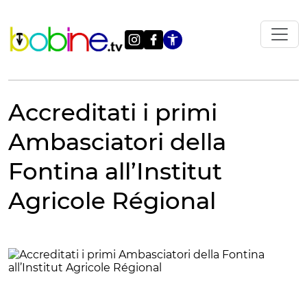
Vai
al
contenuto
Apri le impostazi
Accreditati i primi
Ambasciatori della
Fontina all’Institut
Agricole Régional