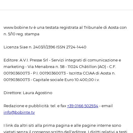
www.bobine.tv è una testata registrata al Tribunale di Aosta con
n. 5/10 reg. stampa
Licenza Siae n. 2403/I/2396 ISSN 2724-1440
Editore: A.V.I. Presse Srl - Servizi integrati di comunicazione e
marketing - Via Menabrea n. 58 - 11024 Châtillon (AO) - C.F.
00190360073 - P.I. 00190360073 - Iscritta CCIAA di Aosta n.
00190360073 - Capitale sociale Euro 10.400,00 i.v.
Direttore: Laura Agostino
Redazione e pubblicità: tel. e fax
+39 0166 502934
- email
info@bobinte.tv
I link da altri siti alla prima pagina e alle pagine interne sono
vietati senza il consenso scritto dell'editore. I diritti relativi a testi,