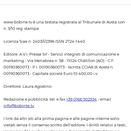
www.bobine.tv è una testata registrata al Tribunale di Aosta con
n. 5/10 reg. stampa
Licenza Siae n. 2403/I/2396 ISSN 2724-1440
Editore: A.V.I. Presse Srl - Servizi integrati di comunicazione e
marketing - Via Menabrea n. 58 - 11024 Châtillon (AO) - C.F.
00190360073 - P.I. 00190360073 - Iscritta CCIAA di Aosta n.
00190360073 - Capitale sociale Euro 10.400,00 i.v.
Direttore: Laura Agostino
Redazione e pubblicità: tel. e fax
+39 0166 502934
- email
info@bobinte.tv
I link da altri siti alla prima pagina e alle pagine interne sono
vietati senza il consenso scritto dell'editore. I diritti relativi a testi,