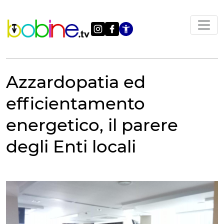
Vai
al
contenuto
Apri le impostazi
Azzardopatia ed
efficientamento
energetico, il parere
degli Enti locali