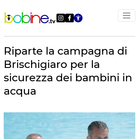
Vai
al
contenuto
Apri le impostazi
Riparte la campagna di
Brischigiaro per la
sicurezza dei bambini in
acqua