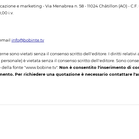
unicazione e marketing - Via Menabrea n. 58 - 11024 Châtillon (AO) - C.F
00 i.v.
email
info@bobinte.tv
erne sono vietati senza il consenso scritto dell'editore. I diritti relativ
ersonale) è vietata senza il consenso scritto dell'editore. Sono consenti
 della fonte "www.bobine.tv".
Non è consentito l'inserimento di co
mento. Per richiedere una quotazione è necessario contattare l'