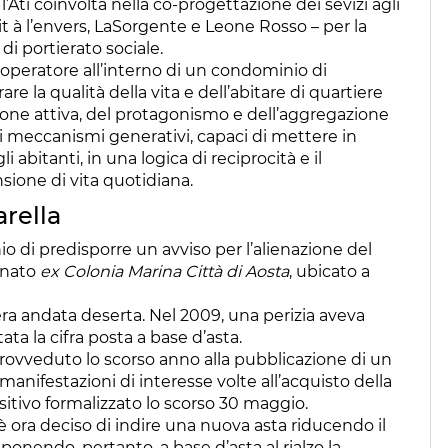
e l’Ati coinvolta nella co-progettazione dei sevizi agli
t à l’envers, LaSorgente e Leone Rosso – per la
i portierato sociale.
n operatore all’interno di un condominio di
are la qualità della vita e dell’abitare di quartiere
ione attiva, del protagonismo e dell’aggregazione
o di meccanismi generativi, capaci di mettere in
li abitanti, in una logica di reciprocità e il
sione di vita quotidiana.
arella
o di predisporre un avviso per l’alienazione del
inato
ex Colonia Marina Città di Aosta
, ubicato a
era andata deserta. Nel 2009, una perizia aveva
ata la cifra posta a base d’asta.
rovveduto lo scorso anno alla pubblicazione di un
 manifestazioni di interesse volte all’acquisto della
itivo formalizzato lo scorso 30 maggio.
si è ora deciso di indire una nuova asta riducendo il
 ponendo, pertanto, a base d’asta al rialzo la