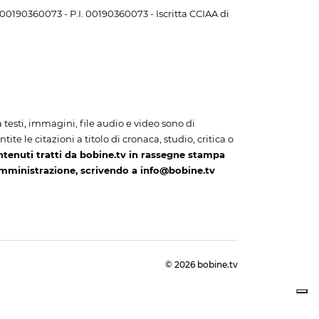
. 00190360073 - P.I. 00190360073 - Iscritta CCIAA di
i a testi, immagini, file audio e video sono di
te le citazioni a titolo di cronaca, studio, critica o
ntenuti tratti da bobine.tv in rassegne stampa
amministrazione, scrivendo a info@bobine.tv
© 2026 bobine.tv