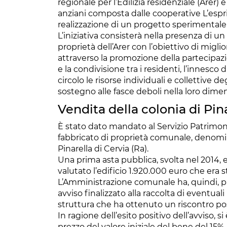
regionale per l’Edilizia residenziale (Arer) 
anziani composta dalle cooperative L’espri
realizzazione di un progetto sperimentale d
L’iniziativa consisterà nella presenza di u
proprietà dell’Arer con l’obiettivo di miglior
attraverso la promozione della partecipaz
e la condivisione tra i residenti, l’innesc
circolo le risorse individuali e collettive deg
sostegno alle fasce deboli nella loro dimen
Vendita della colonia di Pin
È stato dato mandato al Servizio Patrimoni
fabbricato di proprietà comunale, denom
Pinarella di Cervia (Ra).
Una prima asta pubblica, svolta nel 2014, 
valutato l’edificio 1.920.000 euro che era st
L’Amministrazione comunale ha, quindi, p
avviso finalizzato alla raccolta di eventuali
struttura che ha ottenuto un riscontro pos
In ragione dell’esito positivo dell’avviso, 
prezzo del valore iniziale del bene del 15%,