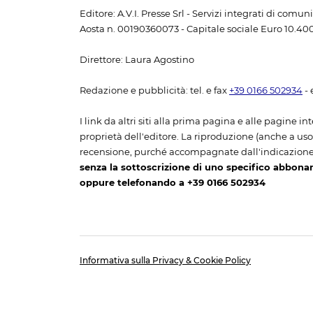
Editore: A.V.I. Presse Srl - Servizi integrati di com
Aosta n. 00190360073 - Capitale sociale Euro 10.400,
Direttore: Laura Agostino
Redazione e pubblicità: tel. e fax
+39 0166 502934
- 
I link da altri siti alla prima pagina e alle pagine int
proprietà dell'editore. La riproduzione (anche a uso p
recensione, purché accompagnate dall'indicazione
senza la sottoscrizione di uno specifico abbona
oppure telefonando a +39 0166 502934
Informativa sulla Privacy & Cookie Policy