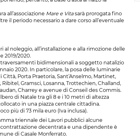
ra all’associazione
Mare e Vita
sarà prorogata fino
e il periodo necessario a dare corso all’eventuale
 al noleggio, all’installazione e alla rimozione delle
ne 2019/2020.
 attraversamenti bidimensionali a soggetto natalizio
nnaio 2020. In particolare, la posa delle luminarie
di Città, Porta Praetoria, Sant’Anselmo, Martinet,
, Ribitel, Gramsci, Losanna, Trottechien, Challand,
 Vaudan, Charrey e avenue di Conseil des Commis.
bero di Natale tra gli 8 e i 10 metri di altezza
llocato in una piazza centrale cittadina.
o più di 73 mila euro (Iva inclusa).
gramma triennale dei Lavori pubblici alcune
di contrattazione decentrata e una dipendente è
une di Casale Monferrato.