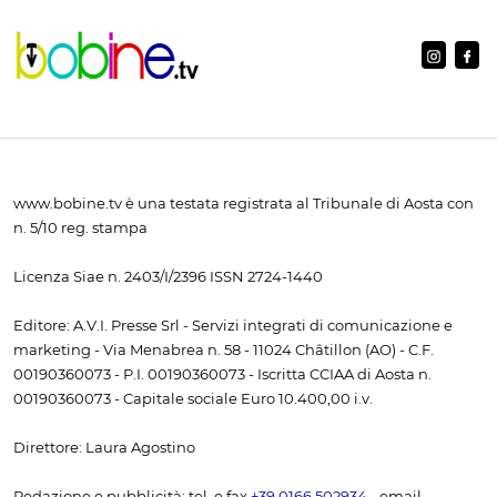
www.bobine.tv è una testata registrata al Tribunale di Aosta con
n. 5/10 reg. stampa
Licenza Siae n. 2403/I/2396 ISSN 2724-1440
Editore: A.V.I. Presse Srl - Servizi integrati di comunicazione e
marketing - Via Menabrea n. 58 - 11024 Châtillon (AO) - C.F.
00190360073 - P.I. 00190360073 - Iscritta CCIAA di Aosta n.
00190360073 - Capitale sociale Euro 10.400,00 i.v.
Direttore: Laura Agostino
Redazione e pubblicità: tel. e fax
+39 0166 502934
- email