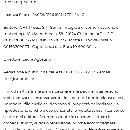
n. 5/10 reg. stampa
Licenza Siae n. 2403/I/2396 ISSN 2724-1440
Editore: A.V.I. Presse Srl - Servizi integrati di comunicazione e
marketing - Via Menabrea n. 58 - 11024 Châtillon (AO) - C.F.
00190360073 - P.I. 00190360073 - Iscritta CCIAA di Aosta n.
00190360073 - Capitale sociale Euro 10.400,00 i.v.
Direttore: Laura Agostino
Redazione e pubblicità: tel. e fax
+39 0166 502934
- email
info@bobinte.tv
I link da altri siti alla prima pagina e alle pagine interne sono
vietati senza il consenso scritto dell'editore. I diritti relativi a testi,
immagini, file audio e video sono di proprietà dell'editore. La
riproduzione (anche a uso personale) è vietata senza il consenso
scritto dell'editore. Sono consentite le citazioni a titolo di
cronaca, studio, critica o recensione, purché accompagnate
dall'indicazione della fonte "www.bobine.tv".
Non è consentito