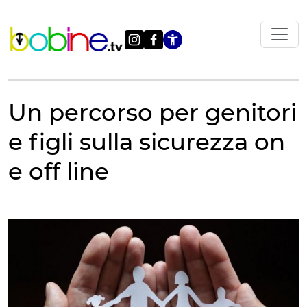
Vai
al
contenuto
Apri le impostazi
Un percorso per genitori
e figli sulla sicurezza on
e off line