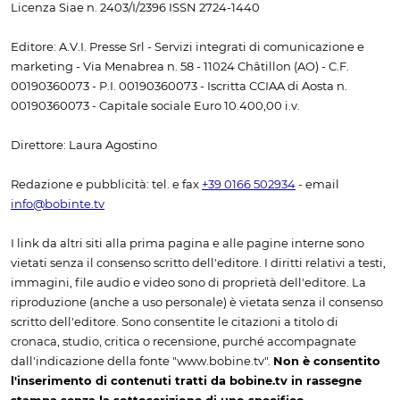
Licenza Siae n. 2403/I/2396 ISSN 2724-1440
Editore: A.V.I. Presse Srl - Servizi integrati di comunicazione e
marketing - Via Menabrea n. 58 - 11024 Châtillon (AO) - C.F.
00190360073 - P.I. 00190360073 - Iscritta CCIAA di Aosta n.
00190360073 - Capitale sociale Euro 10.400,00 i.v.
Direttore: Laura Agostino
Redazione e pubblicità: tel. e fax
+39 0166 502934
- email
info@bobinte.tv
I link da altri siti alla prima pagina e alle pagine interne sono
vietati senza il consenso scritto dell'editore. I diritti relativi a testi,
immagini, file audio e video sono di proprietà dell'editore. La
riproduzione (anche a uso personale) è vietata senza il consenso
scritto dell'editore. Sono consentite le citazioni a titolo di
cronaca, studio, critica o recensione, purché accompagnate
dall'indicazione della fonte "www.bobine.tv".
Non è consentito
l'inserimento di contenuti tratti da bobine.tv in rassegne