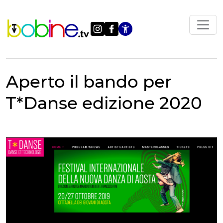
Vai
al
contenuto
Apri le impostazi
Aperto il bando per
T*Danse edizione 2020