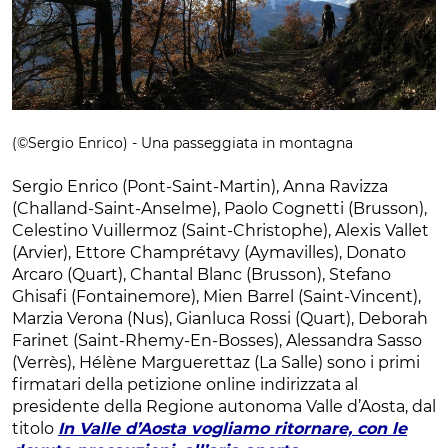
(©Sergio Enrico) - Una passeggiata in montagna
Sergio Enrico (Pont-Saint-Martin), Anna Ravizza
(Challand-Saint-Anselme), Paolo Cognetti (Brusson),
Celestino Vuillermoz (Saint-Christophe), Alexis Vallet
(Arvier), Ettore Champrétavy (Aymavilles), Donato
Arcaro (Quart), Chantal Blanc (Brusson), Stefano
Ghisafi (Fontainemore), Mien Barrel (Saint-Vincent),
Marzia Verona (Nus), Gianluca Rossi (Quart), Deborah
Farinet (Saint-Rhemy-En-Bosses), Alessandra Sasso
(Verrès), Hélène Marguerettaz (La Salle) sono i primi
firmatari della petizione online indirizzata al
presidente della Regione autonoma Valle d’Aosta, dal
titolo
In Valle d’Aosta vogliamo ritornare, con le