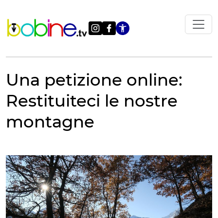
Vai
al
contenuto
Apri le impostazi
Una petizione online:
Restituiteci le nostre
montagne