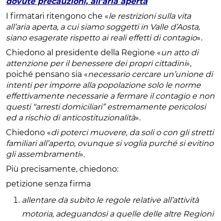
dovute precauzioni, all’aria aperta
I firmatari ritengono che «
le restrizioni sulla vita
all’aria aperta, a cui siamo soggetti in Valle d’Aosta,
siano esagerate rispetto ai reali effetti di contagio
».
Chiedono al presidente della Regione «
un atto di
attenzione per il benessere dei propri cittadini
»,
poiché pensano sia «
necessario cercare un’unione di
intenti per imporre alla popolazione solo le norme
effettivamente necessarie a fermare il contagio e non
questi “arresti domiciliari” estremamente pericolosi
ed a rischio di anticostituzionalità
».
Chiedono «
di poterci muovere, da soli o con gli stretti
familiari all’aperto, ovunque si voglia purché si evitino
gli assembramenti
».
Più precisamente, chiedono:
petizione senza firma
allentare da subito le regole relative all’attività
motoria, adeguandosi a quelle delle altre Regioni