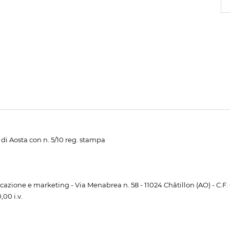
di Aosta con n. 5/10 reg. stampa
unicazione e marketing - Via Menabrea n. 58 - 11024 Châtillon (AO) - C.F
00 i.v.