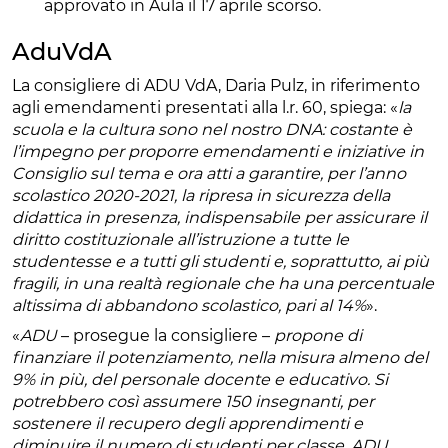
approvato in Aula il 17 aprile scorso.
AduVdA
La consigliere di ADU VdA, Daria Pulz, in riferimento
agli emendamenti presentati alla l.r. 60, spiega: «
la
scuola e la cultura sono nel nostro DNA: costante è
l’impegno per proporre emendamenti e iniziative in
Consiglio sul tema e ora atti a garantire, per l’anno
scolastico 2020-2021, la ripresa in sicurezza della
didattica in presenza, indispensabile per assicurare il
diritto costituzionale all’istruzione a tutte le
studentesse e a tutti gli studenti e, soprattutto, ai più
fragili, in una realtà regionale che ha una percentuale
altissima di abbandono scolastico, pari al 14%
».
«
ADU
– prosegue la consigliere –
propone di
finanziare il potenziamento, nella misura almeno del
9% in più, del personale docente e educativo. Si
potrebbero così assumere 150 insegnanti, per
sostenere il recupero degli apprendimenti e
diminuire il numero di studenti per classe. ADU