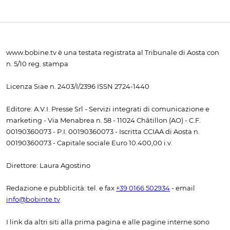
www.bobine.tv è una testata registrata al Tribunale di Aosta con
n. 5/10 reg. stampa
Licenza Siae n. 2403/I/2396 ISSN 2724-1440
Editore: A.V.I. Presse Srl - Servizi integrati di comunicazione e
marketing - Via Menabrea n. 58 - 11024 Châtillon (AO) - C.F.
00190360073 - P.I. 00190360073 - Iscritta CCIAA di Aosta n.
00190360073 - Capitale sociale Euro 10.400,00 i.v.
Direttore: Laura Agostino
Redazione e pubblicità: tel. e fax
+39 0166 502934
- email
info@bobinte.tv
I link da altri siti alla prima pagina e alle pagine interne sono