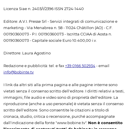
Licenza Siae n. 2403/I/2396 ISSN 2724-1440
Editore: A.V.I. Presse Srl - Servizi integrati di comunicazione e
marketing - Via Menabrea n. 58 - 11024 Châtillon (AO) - C.F.
00190360073 - P.I. 00190360073 - Iscritta CCIAA di Aosta n.
00190360073 - Capitale sociale Euro 10.400,00 i.v.
Direttore: Laura Agostino
Redazione e pubblicità: tel. e fax
+39 0166 502934
- email
info@bobinte.tv
I link da altri siti alla prima pagina e alle pagine interne sono
vietati senza il consenso scritto dell'editore. I diritti relativi a testi,
immagini, file audio e video sono di proprietà dell'editore. La
riproduzione (anche a uso personale) è vietata senza il consenso
scritto dell'editore. Sono consentite le citazioni a titolo di
cronaca, studio, critica o recensione, purché accompagnate
dall'indicazione della fonte "www.bobine.tv".
Non è consentito