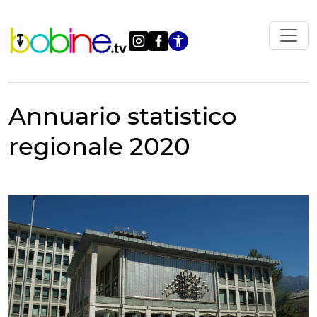
Vai
al
contenuto
Apri le impostazi
Annuario statistico
regionale 2020