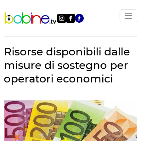
Vai
al
contenuto
Apri le impostazi
Risorse disponibili dalle
misure di sostegno per
operatori economici