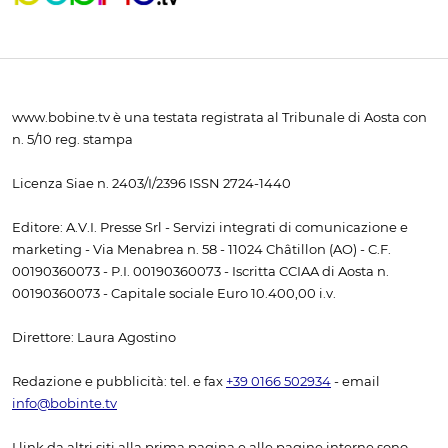
www.bobine.tv è una testata registrata al Tribunale di Aosta con
n. 5/10 reg. stampa
Licenza Siae n. 2403/I/2396 ISSN 2724-1440
Editore: A.V.I. Presse Srl - Servizi integrati di comunicazione e
marketing - Via Menabrea n. 58 - 11024 Châtillon (AO) - C.F.
00190360073 - P.I. 00190360073 - Iscritta CCIAA di Aosta n.
00190360073 - Capitale sociale Euro 10.400,00 i.v.
Direttore: Laura Agostino
Redazione e pubblicità: tel. e fax
+39 0166 502934
- email
info@bobinte.tv
I link da altri siti alla prima pagina e alle pagine interne sono