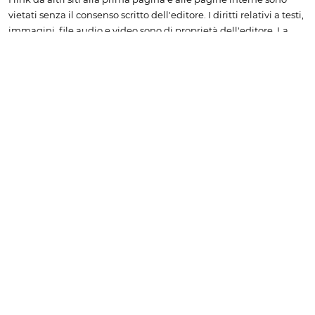
vietati senza il consenso scritto dell'editore. I diritti relativi a testi,
immagini, file audio e video sono di proprietà dell'editore. La
riproduzione (anche a uso personale) è vietata senza il consenso
scritto dell'editore. Sono consentite le citazioni a titolo di
cronaca, studio, critica o recensione, purché accompagnate
dall'indicazione della fonte "www.bobine.tv".
Non è consentito
l'inserimento di contenuti tratti da bobine.tv in rassegne
stampa senza la sottoscrizione di uno specifico
abbonamento. Per richiedere una quotazione è necessario
contattare l'amministrazione, scrivendo a info@bobine.tv
oppure telefonando a +39 0166 502934
Informativa sulla Privacy & Cookie Policy
© 2026 bobine.tv