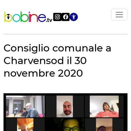
Vai
al
contenuto
Apri le impostazi
Consiglio comunale a
Charvensod il 30
novembre 2020