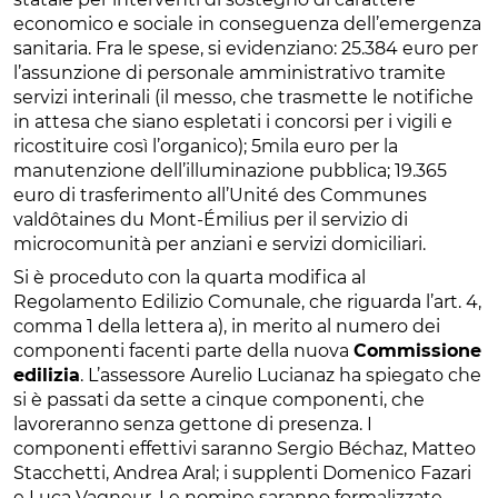
economico e sociale in conseguenza dell’emergenza
sanitaria. Fra le spese, si evidenziano: 25.384 euro per
l’assunzione di personale amministrativo tramite
servizi interinali (il messo, che trasmette le notifiche
in attesa che siano espletati i concorsi per i vigili e
ricostituire così l’organico); 5mila euro per la
manutenzione dell’illuminazione pubblica; 19.365
euro di trasferimento all’Unité des Communes
valdôtaines du Mont-Émilius per il servizio di
microcomunità per anziani e servizi domiciliari.
Si è proceduto con la quarta modifica al
Regolamento Edilizio Comunale, che riguarda l’art. 4,
comma 1 della lettera a), in merito al numero dei
componenti facenti parte della nuova
Commissione
edilizia
. L’assessore Aurelio Lucianaz ha spiegato che
si è passati da sette a cinque componenti, che
lavoreranno senza gettone di presenza. I
componenti effettivi saranno Sergio Béchaz, Matteo
Stacchetti, Andrea Aral; i supplenti Domenico Fazari
e Luca Vagneur. Le nomine saranno formalizzate,