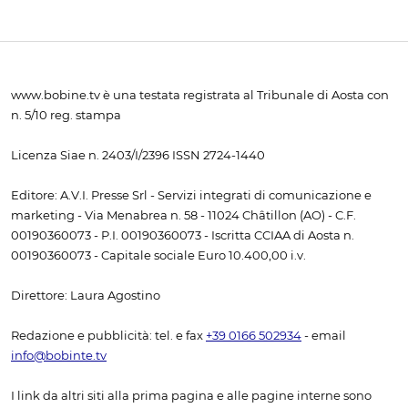
www.bobine.tv è una testata registrata al Tribunale di Aosta con
n. 5/10 reg. stampa
Licenza Siae n. 2403/I/2396 ISSN 2724-1440
Editore: A.V.I. Presse Srl - Servizi integrati di comunicazione e
marketing - Via Menabrea n. 58 - 11024 Châtillon (AO) - C.F.
00190360073 - P.I. 00190360073 - Iscritta CCIAA di Aosta n.
00190360073 - Capitale sociale Euro 10.400,00 i.v.
Direttore: Laura Agostino
Redazione e pubblicità: tel. e fax
+39 0166 502934
- email
info@bobinte.tv
I link da altri siti alla prima pagina e alle pagine interne sono