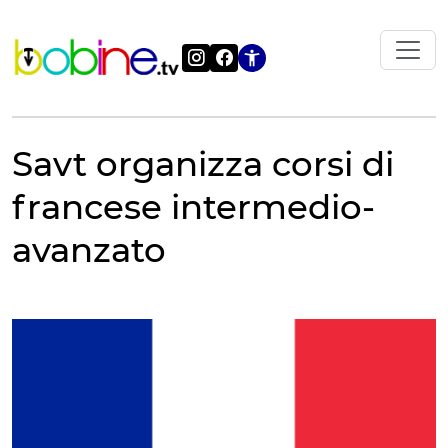
Vai
al
contenuto
Apri le impostazi
Savt organizza corsi di
francese intermedio-
avanzato