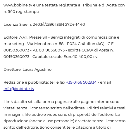
www.bobine.tv è una testata registrata al Tribunale di Aosta con
n. 5/10 reg. stampa
Licenza Siae n. 2403/I/2396 ISSN 2724-1440
Editore: A.V.I. Presse Srl - Servizi integrati di comunicazione e
marketing - Via Menabrea n. 58 - 11024 Châtillon (AO) - C.F.
00190360073 - P.I. 00190360073 - Iscritta CCIAA di Aosta n.
00190360073 - Capitale sociale Euro 10.400,00 i.v.
Direttore: Laura Agostino
Redazione e pubblicità: tel. e fax
+39 0166 502934
- email
info@bobinte.tv
I link da altri siti alla prima pagina e alle pagine interne sono
vietati senza il consenso scritto dell'editore. I diritti relativi a testi,
immagini, file audio e video sono di proprietà dell'editore. La
riproduzione (anche a uso personale) è vietata senza il consenso
scritto dell'editore. Sono consentite le citazioni a titolo di