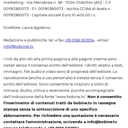
marketing - Via Menabrea n. 58 - 11024 Châtillon (AO) - C.F.
00190360073 - P.I. 00190360073 - Iscritta CCIAA di Aosta n.
00190360073 - Capitale sociale Euro 10.400,00 i.v.
Direttore: Laura Agostino
Redazione e pubblicità: tel. e fax
+39 0166 502934
- email
info@bobinte.tv
I link da altri siti alla prima pagina e alle pagine interne sono
vietati senza il consenso scritto dell'editore. I diritti relativi a testi,
immagini, file audio e video sono di proprietà dell'editore. La
riproduzione (anche a uso personale) è vietata senza il consenso
scritto dell'editore. Sono consentite le citazioni a titolo di
cronaca, studio, critica o recensione, purché accompagnate
dall'indicazione della fonte "www.bobine.tv".
Non è consentito
l'inserimento di contenuti tratti da bobine.tv in rassegne
stampa senza la sottoscrizione di uno specifico
abbonamento. Per richiedere una quotazione è necessario
contattare l'amministrazione, scrivendo a info@bobine.tv