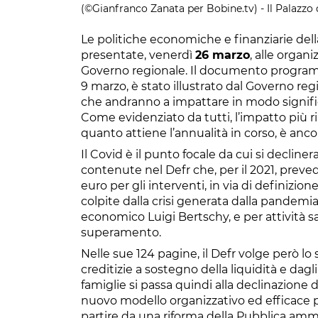
(©Gianfranco Zanata per Bobine.tv) - Il Palazzo
Le politiche economiche e finanziarie dell
presentate, venerdì
26 marzo
, alle organi
Governo regionale. Il documento programm
9 marzo, è stato illustrato dal Governo regi
che andranno a impattare in modo signifi
Come evidenziato da tutti, l’impatto più ri
quanto attiene l’annualità in corso, è anco
Il Covid è il punto focale da cui si declin
contenute nel Defr che, per il 2021, preved
euro per gli interventi, in via di definizi
colpite dalla crisi generata dalla pandemi
economico Luigi Bertschy, e per attività s
superamento.
Nelle sue 124 pagine, il Defr volge però lo
creditizie a sostegno della liquidità e dagl
famiglie si passa quindi alla declinazione 
nuovo modello organizzativo ed efficace per
partire da una riforma della Pubblica ammin