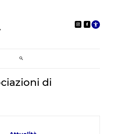
Apri le im
ciazioni di