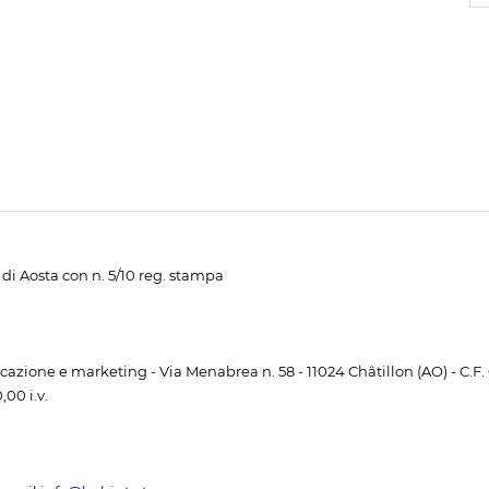
di Aosta con n. 5/10 reg. stampa
unicazione e marketing - Via Menabrea n. 58 - 11024 Châtillon (AO) - C.F
00 i.v.