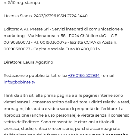
n. 5/10 reg. stampa
Licenza Siae n. 2403/I/2396 ISSN 2724-1440
Editore: A.V.I. Presse Srl - Servizi integrati di comunicazione e
marketing - Via Menabrea n. 58 - 11024 Châtillon (AO) - C.F.
00190360073 - P.I. 00190360073 - Iscritta CCIAA di Aosta n.
00190360073 - Capitale sociale Euro 10.400,00 i.v.
Direttore: Laura Agostino
Redazione e pubblicità: tel. e fax
+39 0166 502934
- email
info@bobinte.tv
I link da altri siti alla prima pagina e alle pagine interne sono
vietati senza il consenso scritto dell'editore. I diritti relativi a testi,
immagini, file audio e video sono di proprietà dell'editore. La
riproduzione (anche a uso personale) è vietata senza il consenso
scritto dell'editore. Sono consentite le citazioni a titolo di
cronaca, studio, critica o recensione, purché accompagnate