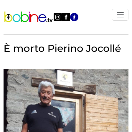
Vai
al
contenuto
Apri le impostazi
È morto Pierino Jocollé