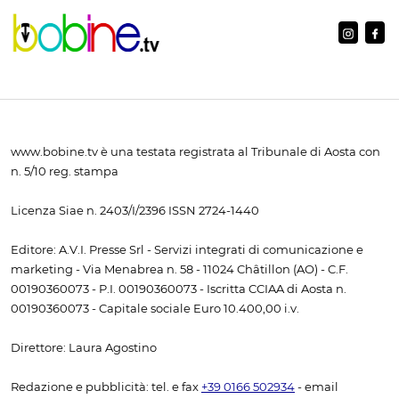
www.bobine.tv è una testata registrata al Tribunale di Aosta con
n. 5/10 reg. stampa
Licenza Siae n. 2403/I/2396 ISSN 2724-1440
Editore: A.V.I. Presse Srl - Servizi integrati di comunicazione e
marketing - Via Menabrea n. 58 - 11024 Châtillon (AO) - C.F.
00190360073 - P.I. 00190360073 - Iscritta CCIAA di Aosta n.
00190360073 - Capitale sociale Euro 10.400,00 i.v.
Direttore: Laura Agostino
Redazione e pubblicità: tel. e fax
+39 0166 502934
- email