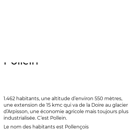
Vai
al
contenuto
Apri le impostazi
Entre Mairie et Clocher:
Pollein
1.462 habitants, une altitude d’environ 550 mètres,
une extension de 15 kmc qui va de la Doire au glacier
d’Arpisson, une économie agricole mais toujours plus
industrialisée. C’est Pollein.
Le nom des habitants est Pollençois