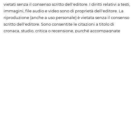
vietati senza il consenso scritto dell'editore. I diritti relativi a testi,
immagini, file audio e video sono di proprietà dell'editore. La
riproduzione (anche a uso personale) è vietata senza il consenso
scritto dell'editore. Sono consentite le citazioni a titolo di
cronaca, studio, critica o recensione, purché accompagnate
dall'indicazione della fonte "www.bobine.tv".
Non è consentito
l'inserimento di contenuti tratti da bobine.tv in rassegne
stampa senza la sottoscrizione di uno specifico
abbonamento. Per richiedere una quotazione è necessario
contattare l'amministrazione, scrivendo a info@bobine.tv
oppure telefonando a +39 0166 502934
Informativa sulla Privacy & Cookie Policy
© 2026 bobine.tv