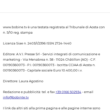
www.bobine.tv è una testata registrata al Tribunale di Aosta con
n. 5/10 reg. stampa
Licenza Siae n. 2403/I/2396 ISSN 2724-1440
Editore: A.V.I. Presse Srl - Servizi integrati di comunicazione e
marketing - Via Menabrea n. 58 - 11024 Châtillon (AO) - C.F.
00190360073 - P.I. 00190360073 - Iscritta CCIAA di Aosta n.
00190360073 - Capitale sociale Euro 10.400,00 i.v.
Direttore: Laura Agostino
Redazione e pubblicità: tel. e fax
+39 0166 502934
- email
info@bobinte.tv
I link da altri siti alla prima pagina e alle pagine interne sono