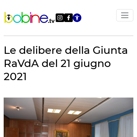
Vai
al
contenuto
Apri le impostazi
Le delibere della Giunta
RaVdA del 21 giugno
2021