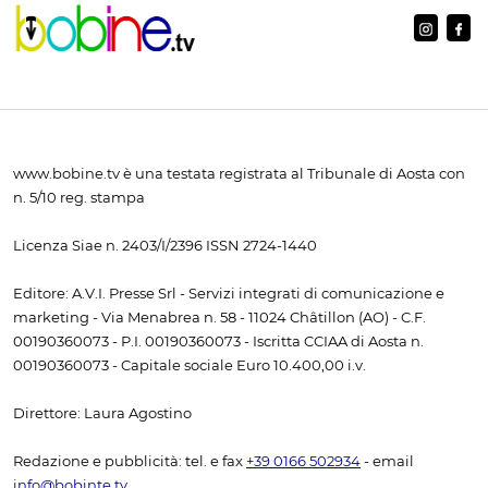
www.bobine.tv è una testata registrata al Tribunale di Aosta con
n. 5/10 reg. stampa
Licenza Siae n. 2403/I/2396 ISSN 2724-1440
Editore: A.V.I. Presse Srl - Servizi integrati di comunicazione e
marketing - Via Menabrea n. 58 - 11024 Châtillon (AO) - C.F.
00190360073 - P.I. 00190360073 - Iscritta CCIAA di Aosta n.
00190360073 - Capitale sociale Euro 10.400,00 i.v.
Direttore: Laura Agostino
Redazione e pubblicità: tel. e fax
+39 0166 502934
- email
info@bobinte.tv