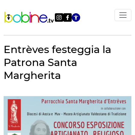
Vai
al
contenuto
Apri le impostazi
Entrèves festeggia la
Patrona Santa
Margherita