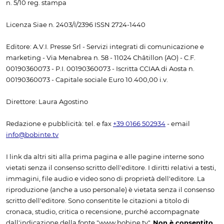
n. 5/10 reg. stampa
Licenza Siae n. 2403/I/2396 ISSN 2724-1440
Editore: A.V.I. Presse Srl - Servizi integrati di comunicazione e
marketing - Via Menabrea n. 58 - 11024 Châtillon (AO) - C.F.
00190360073 - P.I. 00190360073 - Iscritta CCIAA di Aosta n.
00190360073 - Capitale sociale Euro 10.400,00 i.v.
Direttore: Laura Agostino
Redazione e pubblicità: tel. e fax
+39 0166 502934
- email
info@bobinte.tv
I link da altri siti alla prima pagina e alle pagine interne sono
vietati senza il consenso scritto dell'editore. I diritti relativi a testi,
immagini, file audio e video sono di proprietà dell'editore. La
riproduzione (anche a uso personale) è vietata senza il consenso
scritto dell'editore. Sono consentite le citazioni a titolo di
cronaca, studio, critica o recensione, purché accompagnate
dall'indicazione della fonte "www.bobine.tv".
Non è consentito