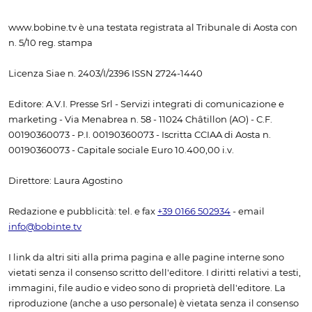
www.bobine.tv è una testata registrata al Tribunale di Aosta con
n. 5/10 reg. stampa
Licenza Siae n. 2403/I/2396 ISSN 2724-1440
Editore: A.V.I. Presse Srl - Servizi integrati di comunicazione e
marketing - Via Menabrea n. 58 - 11024 Châtillon (AO) - C.F.
00190360073 - P.I. 00190360073 - Iscritta CCIAA di Aosta n.
00190360073 - Capitale sociale Euro 10.400,00 i.v.
Direttore: Laura Agostino
Redazione e pubblicità: tel. e fax
+39 0166 502934
- email
info@bobinte.tv
I link da altri siti alla prima pagina e alle pagine interne sono
vietati senza il consenso scritto dell'editore. I diritti relativi a testi,
immagini, file audio e video sono di proprietà dell'editore. La
riproduzione (anche a uso personale) è vietata senza il consenso