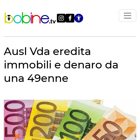
Vai
al
contenuto
Apri le impostazi
Ausl Vda eredita
immobili e denaro da
una 49enne